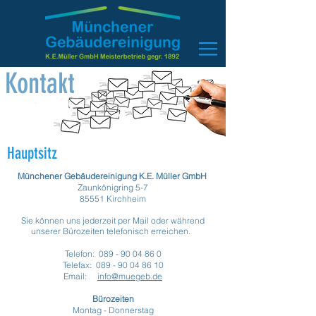
Kontakt
Hauptsitz
Münchener Gebäudereinigung K.E. Müller GmbH
Zaunkönigring 5-7
85551 Kirchheim
Sie können uns jederzeit per Mail oder während
unserer Bürozeiten telefonisch erreichen.
Telefon:
089 - 90 04 86 0
Telefax: 089 - 90 04 86 10
Email:
info@muegeb.de
Bürozeiten
Montag - Donnerstag